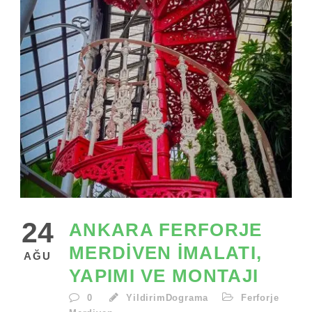
24
ANKARA FERFORJE
MERDIVEN İMALATI,
AĞU
YAPIMI VE MONTAJI
0
YildirimDograma
Ferforje